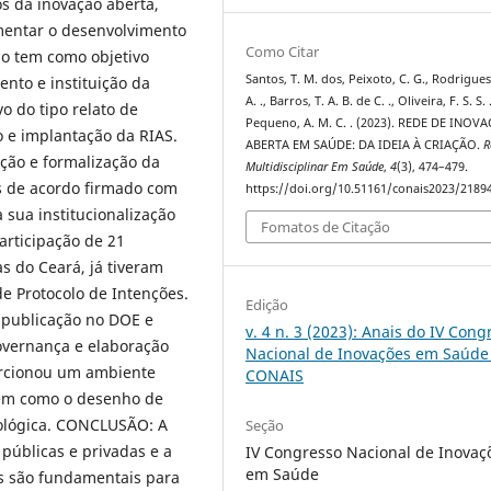
os da inovação aberta,
entar o desenvolvimento
Como Citar
do tem como objetivo
Santos, T. M. dos, Peixoto, C. G., Rodrigues,
ento e instituição da
A. ., Barros, T. A. B. de C. ., Oliveira, F. S. S. 
o do tipo relato de
Pequeno, A. M. C. . (2023). REDE DE INOV
 e implantação da RIAS.
ABERTA EM SAÚDE: DA IDEIA À CRIAÇÃO.
R
pção e formalização da
Multidisciplinar Em Saúde
,
4
(3), 474–479.
s de acordo firmado com
https://doi.org/10.51161/conais2023/2189
sua institucionalização
Fomatos de Citação
articipação de 21
as do Ceará, já tiveram
de Protocolo de Intenções.
Edição
 publicação no DOE e
v. 4 n. 3 (2023): Anais do IV Cong
overnança e elaboração
Nacional de Inovações em Saúde 
porcionou um ambiente
CONAIS
 bem como o desenho de
nológica. CONCLUSÃO: A
Seção
 públicas e privadas e a
IV Congresso Nacional de Inovaç
em Saúde
es são fundamentais para