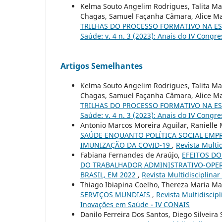
Kelma Souto Angelim Rodrigues, Talita Mac
Chagas, Samuel Façanha Câmara, Alice Ma
TRILHAS DO PROCESSO FORMATIVO NA ES
Saúde: v. 4 n. 3 (2023): Anais do IV Cong
Artigos Semelhantes
Kelma Souto Angelim Rodrigues, Talita Mac
Chagas, Samuel Façanha Câmara, Alice Ma
TRILHAS DO PROCESSO FORMATIVO NA ES
Saúde: v. 4 n. 3 (2023): Anais do IV Cong
Antonio Marcos Moreira Aguilar, Ranielle
SAÚDE ENQUANTO POLÍTICA SOCIAL EM
IMUNIZAÇÃO DA COVID-19
,
Revista Multid
Fabiana Fernandes de Araújo,
EFEITOS D
DO TRABALHADOR ADMINISTRATIVO-OPERA
BRASIL, EM 2022
,
Revista Multidisciplinar
Thiago Ibiapina Coelho, Thereza Maria M
SERVIÇOS MUNDIAIS
,
Revista Multidiscip
Inovações em Saúde - IV CONAIS
Danilo Ferreira Dos Santos, Diego Silveira