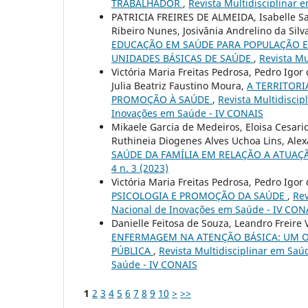
TRABALHADOR
,
Revista Multidisciplinar e
PATRICIA FREIRES DE ALMEIDA, Isabelle Sav
Ribeiro Nunes, Josivânia Andrelino da Sil
EDUCAÇÃO EM SAÚDE PARA POPULAÇÃO E
UNIDADES BÁSICAS DE SAÚDE
,
Revista Mu
Victória Maria Freitas Pedrosa, Pedro Igo
Julia Beatriz Faustino Moura,
A TERRITOR
PROMOÇÃO À SAÚDE
,
Revista Multidiscip
Inovações em Saúde - IV CONAIS
Mikaele Garcia de Medeiros, Eloisa Cesari
Ruthineia Diogenes Alves Uchoa Lins, Alex
SAÚDE DA FAMÍLIA EM RELAÇÃO A ATUAÇ
4 n. 3 (2023)
Victória Maria Freitas Pedrosa, Pedro Igo
PSICOLOGIA E PROMOÇÃO DA SAÚDE
,
Rev
Nacional de Inovações em Saúde - IV CON
Danielle Feitosa de Souza, Leandro Freire 
ENFERMAGEM NA ATENÇÃO BÁSICA: UM OL
PÚBLICA
,
Revista Multidisciplinar em Saú
Saúde - IV CONAIS
1
2
3
4
5
6
7
8
9
10
>
>>