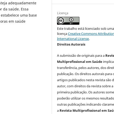
 esteja adequadamente
or da saúde. Essa
Licença
e estabelece uma base
doras em saúde
Este trabalho está licenciado sob um
licença
Creative Commons Attribution
International License
.
Direitos Autorais
A submissão de originais para a
Revi
Multiprofissional em Saúde
implica
transferência, pelos autores, dos dire
publicação. Os direitos autorais para 
artigos publicados nesta revista são 
autor, com direitos da revista sobre a
primeira publicação. Os autores som
poderão utilizar os mesmos resultad
outras publicações indicando claram
a
Revista Multiprofissional em Sa