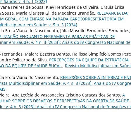
m Saúde: v. 4 n. 1 (2023)
ana Freires de Sousa, Kiev Henriques de Oliveira, Úrsula Érika
va Sousa, Maria Clarissa Gil de Medeiros Brandão,
RELEVÂNCIA DA
M GERAL COM ENFÂSE NA PARADA CARDIORRESPIRATÓRIA EM
ltidisciplinar em Saúde: v. 5 n. 3 (2024)
r da Frota Viana do Nascimento, Júlia Masullo Fernandes Fernandes,
IALIZAÇÃO ENQUANTO FERRAMENTA PARA AS PRÁTICAS DE
linar em Saúde: v. 4 n. 3 (2023): Anais do IV Congresso Nacional de
o Fernandes, Maiara Bezerra Dantas, Hallissa Simplício Gomes Pere
andre Policarpo da Silva,
PERCEPÇÕES DA EQUIPE DA ESTRATÉGIA
ÃO DA EQUIPE DE SAÚDE BUCAL
,
Revista Multidisciplinar em Saúde
r da Frota Viana do Nascimento,
REFLEXÕES SOBRE A INTERFACE EN
ista Multidisciplinar em Saúde: v. 4 n. 3 (2023): Anais do IV Congr
AIS
Vieira, Ana Letícia de Vasconcelos Cristino Caracas dos Santos,
A
HAR SOBRE OS DESAFIOS E PERSPECTIVAS DA OFERTA DE SAÚDE
de: v. 4 n. 3 (2023): Anais do IV Congresso Nacional de Inovações 