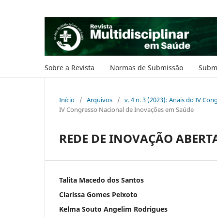
Sobre a Revista
Normas de Submissão
Subm
Início
/
Arquivos
/
v. 4 n. 3 (2023): Anais do IV C
IV Congresso Nacional de Inovações em Saúde
REDE DE INOVAÇÃO ABERTA
Talita Macedo dos Santos
Clarissa Gomes Peixoto
Kelma Souto Angelim Rodrigues