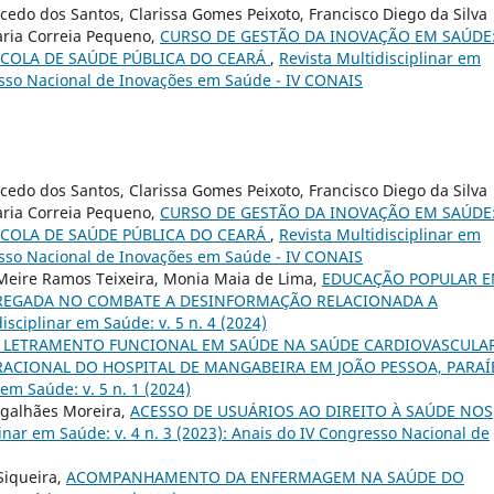
edo dos Santos, Clarissa Gomes Peixoto, Francisco Diego da Silva
ria Correia Pequeno,
CURSO DE GESTÃO DA INOVAÇÃO EM SAÚDE
COLA DE SAÚDE PÚBLICA DO CEARÁ
,
Revista Multidisciplinar em
resso Nacional de Inovações em Saúde - IV CONAIS
edo dos Santos, Clarissa Gomes Peixoto, Francisco Diego da Silva
ria Correia Pequeno,
CURSO DE GESTÃO DA INOVAÇÃO EM SAÚDE
COLA DE SAÚDE PÚBLICA DO CEARÁ
,
Revista Multidisciplinar em
resso Nacional de Inovações em Saúde - IV CONAIS
 Meire Ramos Teixeira, Monia Maia de Lima,
EDUCAÇÃO POPULAR 
PREGADA NO COMBATE A DESINFORMAÇÃO RELACIONADA A
isciplinar em Saúde: v. 5 n. 4 (2024)
O LETRAMENTO FUNCIONAL EM SAÚDE NA SAÚDE CARDIOVASCULA
CIONAL DO HOSPITAL DE MANGABEIRA EM JOÃO PESSOA, PARAÍB
 em Saúde: v. 5 n. 1 (2024)
agalhães Moreira,
ACESSO DE USUÁRIOS AO DIREITO À SAÚDE NOS
linar em Saúde: v. 4 n. 3 (2023): Anais do IV Congresso Nacional de
 Siqueira,
ACOMPANHAMENTO DA ENFERMAGEM NA SAÚDE DO