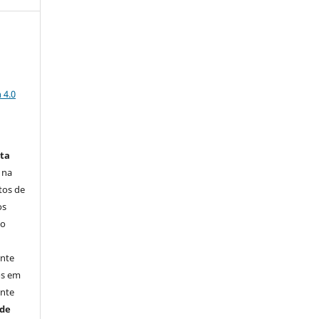
a
 4.0
sta
 na
itos de
os
do
ente
os em
ente
úde