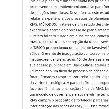
iniciativa pioneira é fundamentada nos princípi
promovendo um ambiente colaborativo para fom
de soluções inovadoras. Dessa forma, este estu
relatar a experiência dos processos de planejam
RIAS. MÉTODOS: Trata-se de um estudo descritiv
experiência acerca do processo de planejamento
O relato foi estruturado em duas etapas: conce
RIAS. RESULTADOS: A concepção da RIAS atravé
o IDESCO proporcionou um ambiente favorável à 
sólida. O evento de inauguração contou com a p
instituições, dentre as quais 15, de diversas áre
sua adesão publicada em Diário Oficial através 
Foi modelado um fluxo do processo de adesão e
foram firmados compromissos relacionados à g
da vitrine tecnológica. A parceria firmada pro
favorável à institucionalização sólida da RIAS,
um modelo de governança efetiva e vitrine tec
RIAS cumpre o propósito de fortalecer parcerias
interiorização das ações da ESP/CE. Esses fator