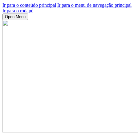
Ir para o conteúdo principal
Ir para o menu de navegação principal
Ir para o rodapé
Open Menu