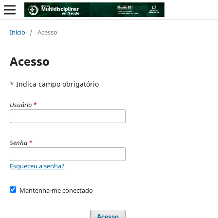
Início
/
Acesso
Acesso
* Indica campo obrigatório
Usuário
*
Senha
*
Esqueceu a senha?
Mantenha-me conectado
Acesso